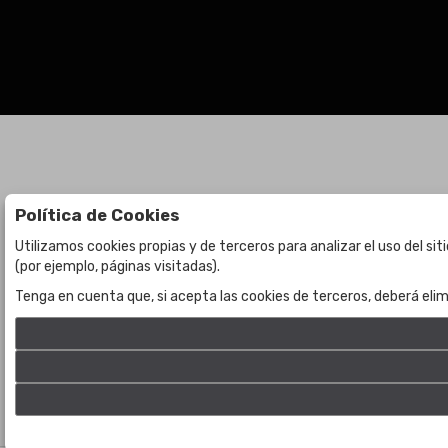
Política de Cookies
Subastas
La empresa
Utilizamos cookies propias y de terceros para analizar el uso del si
(por ejemplo, páginas visitadas).
Subasta en curso
Sobre Nosotros
Tenga en cuenta que, si acepta las cookies de terceros, deberá elim
Subastas anteriores
Contacto