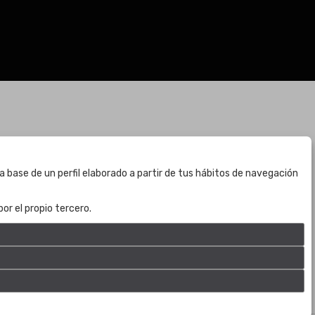
BOGOTÁ
a base de un perfil elaborado a partir de tus hábitos de navegación
CALLE 70 # 10a - 59 BOGOTÁ, CO
(+57) 601 721 6666
or el propio tercero.
(+57) 301 271 1444
info@bogotaauctions.com