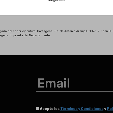
do del poder ejecutivo. Cartagena: Tip. de Antonio Araujo L. 1876. 2. León Bust
tagena: Imprenta del Departamento.
Email
Acepto los
Términos y Condiciones
y
Pol