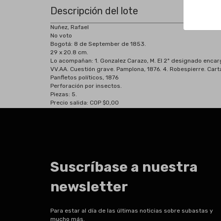
Descripción del lote
Nuñez, Rafael
No voto
Bogotá:
8 de September de 1853.
29 x 20.8 cm.
Lo acompañan: 1. Gonzalez Carazo, M. El 2º designado encarga
VV.AA. Cuestión grave. Pamplona, 1876. 4. Robespierre. Car
Panfletos políticos, 1876
Perforación por insectos.
Piezas: 5.
Precio salida: COP $0,00
Suscríbase a nuestra
newsletter
Para estar al día de las últimas noticias sobre subastas y
mucho más.