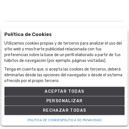
Política de Cookies
Utilizamos cookies propias y de terceros para analizar el uso del
sitio web y mostrarte publicidad relacionada con tus
BOGOTÁ
preferencias sobre la base de un perfil elaborado a partir de tus
CALLE 70 # 10a - 59 BOGOTÁ, CO
hábitos de navegación (por ejemplo, páginas visitadas).
(+57) 601 721 6666
Tenga en cuenta que, si acepta las cookies de terceros, deberá
(+57) 301 271 1444
eliminarlas desde las opciones del navegador o desde el sistema
info@bogotaauctions.com
ofrecido por el propio tercero.
ACEPTAR TODAS
PERSONALIZAR
RECHAZAR TODAS
©
Bogota Auctions
- Todos los derechos reservados
POLÍTICA DE COOKIES
POLÍTICA DE PRIVACIDAD
Desarrollado por Labelgrup Networks.