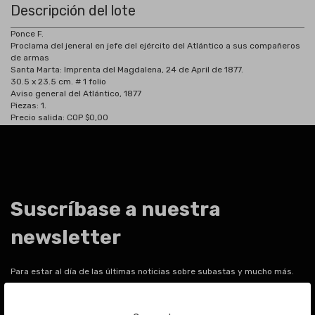
Descripción del lote
Ponce F.
Proclama del jeneral en jefe del ejército del Atlántico a sus compañeros
de armas
Santa Marta:
Imprenta del Magdalena, 24 de April de 1877.
30.5 x 23.5 cm.
# 1 folio
Aviso general del Atlántico, 1877
Piezas: 1.
Precio salida: COP $0,00
Suscríbase a nuestra
newsletter
Para estar al día de las últimas noticias sobre subastas y mucho más.
Email