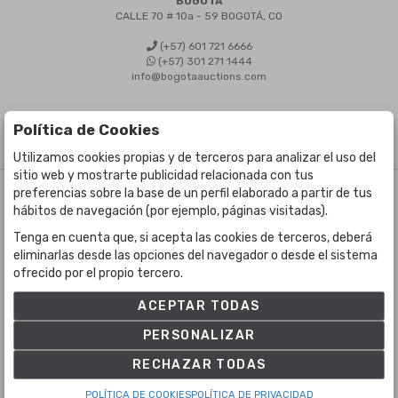
BOGOTÁ
CALLE 70 # 10a - 59 BOGOTÁ, CO
(+57) 601 721 6666
(+57) 301 271 1444
info@bogotaauctions.com
Política de Cookies
Utilizamos cookies propias y de terceros para analizar el uso del
sitio web y mostrarte publicidad relacionada con tus
preferencias sobre la base de un perfil elaborado a partir de tus
©
Bogota Auctions
- Todos los derechos reservados
hábitos de navegación (por ejemplo, páginas visitadas).
Desarrollado por Labelgrup Networks.
Tenga en cuenta que, si acepta las cookies de terceros, deberá
eliminarlas desde las opciones del navegador o desde el sistema
ofrecido por el propio tercero.
ACEPTAR TODAS
PERSONALIZAR
RECHAZAR TODAS
POLÍTICA DE COOKIES
POLÍTICA DE PRIVACIDAD