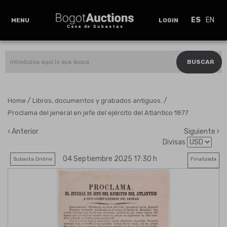
ES
EN
MENU
LOGIN
BUSCAR
/
/
Home
Libros, documentos y grabados antiguos.
Proclama del jeneral en jefe del ejército del Atlántico 1877
Anterior
Siguiente
Divisas
04 Septiembre 2025 17:30 h
Subasta Online
Finalizada