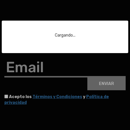
Suscríbase a nuestra
newsletter
Cargando...
Para estar al día de las últimas noticias sobre subastas y mucho más.
Email
ENVIAR
Acepto los
Términos y Condiciones
y
Política de
privacidad