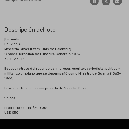
Descripción del lote
[Firmado]
Bouvier, A
Medardo Rivas (Etats-Unis de Colombie)
Ginebra: Direction de l'Histoire Générale, 1873.
32 x 19.5 cm
Escaso retrato del reconocido impresor, escritor, periodista, político y
militar colombiano que se desempeñó como Ministro de Guerra (1863-
1864).
Proviene de la colección privada de Malcolm Deas
1 pieza
Precio de salida: $200.000
USD $50