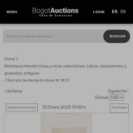
ES
EN
MENU
LOGIN
BUSCAR
/
Home
Biblioteca Malcolm Deas y otras colecciones. Libros, documentos y
grabados antiguos
/
Retrato de Medardo Rivas M. 1873
Anterior
Siguiente
Divisas
30 Enero 2025 19:00 h
Subasta presencial
Finalizada