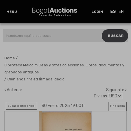
ES
EN
MENU
LOGIN
BUSCAR
/
Home
Biblioteca Malcolm Deas y otras colecciones. Libros, documentos y
grabados antiguos
/
Cien años. 1ra ed firmada, dedic
Anterior
Siguiente
Divisas
30 Enero 2025 19:00 h
Subasta presencial
Finalizada