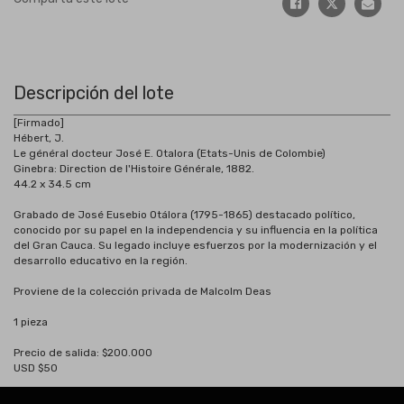
Descripción del lote
[Firmado]
Hébert, J.
Le général docteur José E. Otalora (Etats-Unis de Colombie)
Ginebra: Direction de l'Histoire Générale, 1882.
44.2 x 34.5 cm
Grabado de José Eusebio Otálora (1795-1865) destacado político,
conocido por su papel en la independencia y su influencia en la política
del Gran Cauca. Su legado incluye esfuerzos por la modernización y el
desarrollo educativo en la región.
Proviene de la colección privada de Malcolm Deas
1 pieza
Precio de salida: $200.000
USD $50