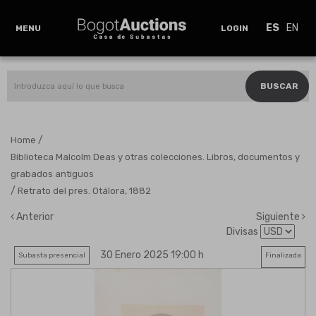
ES
EN
MENU
LOGIN
BUSCAR
/
Home
Biblioteca Malcolm Deas y otras colecciones. Libros, documentos y
grabados antiguos
/
Retrato del pres. Otálora, 1882
Anterior
Siguiente
Divisas
30 Enero 2025 19:00 h
Subasta presencial
Finalizada