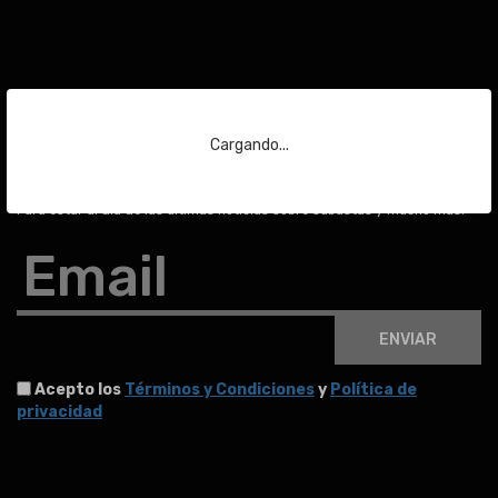
Suscríbase a nuestra
Cargando...
newsletter
Para estar al día de las últimas noticias sobre subastas y mucho más.
Email
ENVIAR
Acepto los
Términos y Condiciones
y
Política de
privacidad