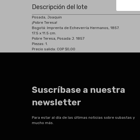
Descripción del lote
Posada, Joaquin
¡Pobre Teresa!
Bogotá:
Imprenta de Echeverría Hermanos, 1857.
17.5 x 11.5 cm.
Pobre Teresa, Posada J. 1857
Piezas: 1.
Precio salida: COP $0,00
Suscríbase a nuestra
newsletter
Para estar al día de las últimas noticias sobre subastas y
mucho más.