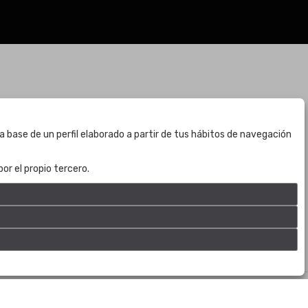
BOGOTÁ
a base de un perfil elaborado a partir de tus hábitos de navegación
CALLE 70 # 10a - 59 BOGOTÁ, CO
(+57) 601 721 6666
or el propio tercero.
(+57) 301 271 1444
info@bogotaauctions.com