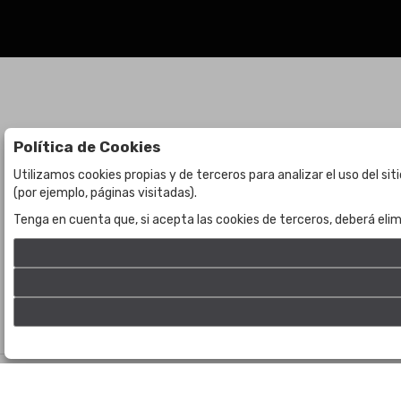
Política de Cookies
Subastas
La empresa
Utilizamos cookies propias y de terceros para analizar el uso del si
(por ejemplo, páginas visitadas).
Subasta en curso
Sobre Nosotros
Tenga en cuenta que, si acepta las cookies de terceros, deberá elim
Subastas anteriores
Contacto
©
Bogota Auctions
- Todos los derechos reservados