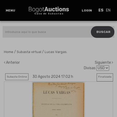
ES
EN
MENU
LOGIN
BUSCAR
/
/
Home
Subasta virtual
Lucas Vargas.
Anterior
Siguiente
Divisas
30 Agosto 2024 17:02 h
Subasta Online
Finalizada