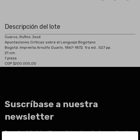
Descripción del lote
Cuervo, Rufino José
Apuntaciones Críticas sobre el Lenguaje Bogotano
Bogotá:
Imprenta Arnulfo Guarín, 1867-1872. 1ra ed.. 527 pp.
21 cm.
1 pieza.
COP $200.000,00
Suscríbase a nuestra
newsletter
Para estar al día de las últimas noticias sobre subastas y mucho más.