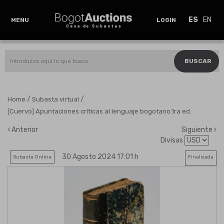
ES
EN
MENU
LOGIN
BUSCAR
/
/
Home
Subasta virtual
[Cuervo] Apuntaciones críticas al lenguaje bogotano.1ra ed.
Anterior
Siguiente
Divisas
30 Agosto 2024 17:01 h
Subasta Online
Finalizada