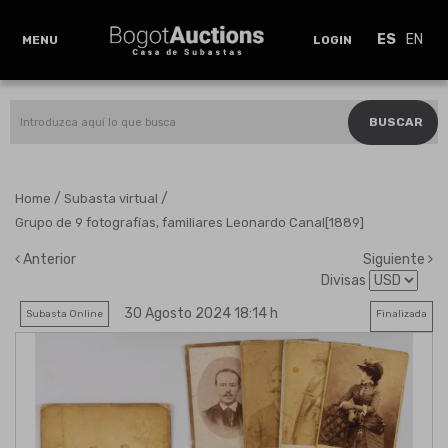
ES
EN
MENU
LOGIN
BUSCAR
/
/
Home
Subasta virtual
Grupo de 9 fotografías, familiares Leonardo Canal[1889]
Anterior
Siguiente
Divisas
30 Agosto 2024 18:14 h
Subasta Online
Finalizada