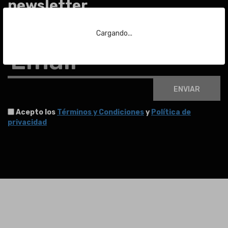
newsletter
Para estar al día de las últimas noticias sobre subastas y mucho más.
Cargando...
Email
ENVIAR
Acepto los
Términos y Condiciones
y
Política de
privacidad