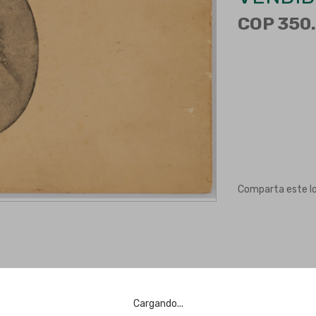
COP 350.
Comparta este l
Cargando...