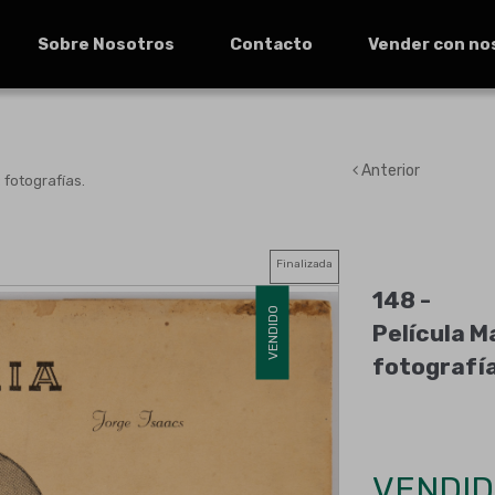
Sobre Nosotros
Contacto
Vender con no
Anterior
 fotografías.
Finalizada
148 -
VENDIDO
Película M
fotografía
VENDID