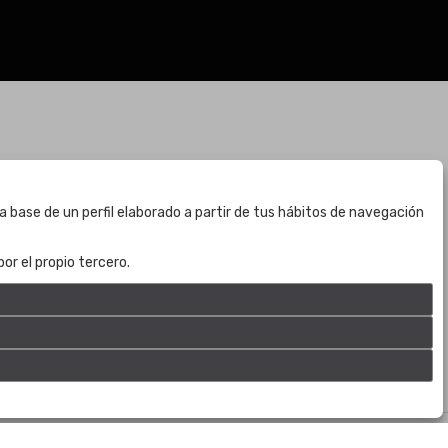
BOGOTÁ
a base de un perfil elaborado a partir de tus hábitos de navegación
CALLE 70 # 10a - 59 BOGOTÁ, CO
(+57) 601 721 6666
or el propio tercero.
(+57) 301 271 1444
info@bogotaauctions.com