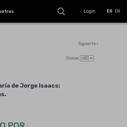
Login
sotros
ES
EN
Siguiente
Divisas
aría de Jorge Isaacs:
s.
O POR