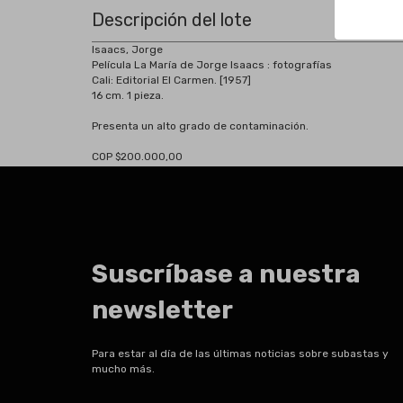
Descripción del lote
Isaacs, Jorge
Película La María de Jorge Isaacs : fotografías
Cali:
Editorial El Carmen. [1957]
16 cm.
1 pieza.
Presenta un alto grado de contaminación.
COP $200.000,00
Suscríbase a nuestra
newsletter
Para estar al día de las últimas noticias sobre subastas y
mucho más.