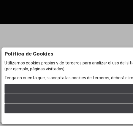
Política de Cookies
Subastas
La empresa
Utilizamos cookies propias y de terceros para analizar el uso del si
(por ejemplo, páginas visitadas).
Subasta en curso
Sobre Nosotros
Tenga en cuenta que, si acepta las cookies de terceros, deberá elim
Subastas anteriores
Contacto
©
Bogota Auctions
- Todos los derechos reservados