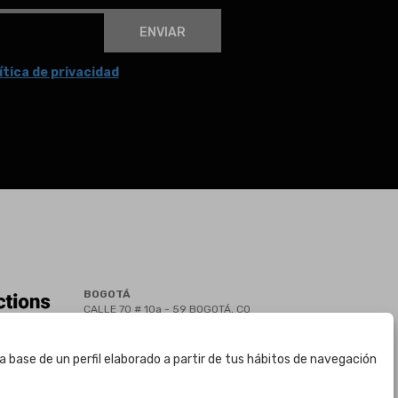
ENVIAR
ítica de privacidad
BOGOTÁ
CALLE 70 # 10a - 59 BOGOTÁ, CO
(+57) 601 721 6666
(+57) 301 271 1444
a base de un perfil elaborado a partir de tus hábitos de navegación
info@bogotaauctions.com