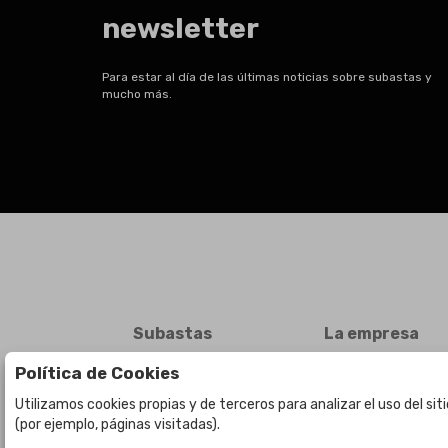
newsletter
Para estar al día de las últimas noticias sobre subastas y
mucho más.
Subastas
La empresa
Subasta en curso
Sobre Nosotros
Política de Cookies
Subastas anteriores
Contacto
Utilizamos cookies propias y de terceros para analizar el uso del si
(por ejemplo, páginas visitadas).