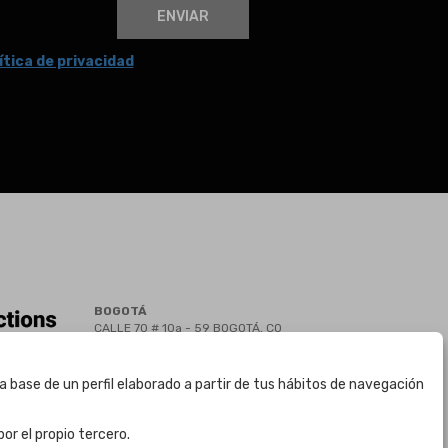
ENVIAR
ítica de privacidad
BOGOTÁ
CALLE 70 # 10a - 59 BOGOTÁ, CO
(+57) 601 721 6666
(+57) 301 271 1444
a base de un perfil elaborado a partir de tus hábitos de navegación
info@bogotaauctions.com
or el propio tercero.