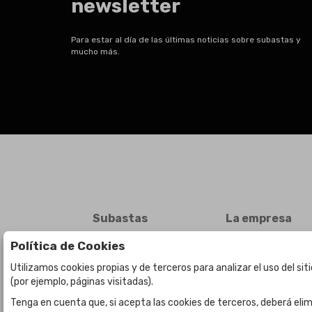
newsletter
Para estar al día de las últimas noticias sobre subastas y
mucho más.
Subastas
La empresa
Subasta en curso
Sobre Nosotros
Política de Cookies
Subastas anteriores
Contacto
Utilizamos cookies propias y de terceros para analizar el uso del si
(por ejemplo, páginas visitadas).
Tenga en cuenta que, si acepta las cookies de terceros, deberá elim