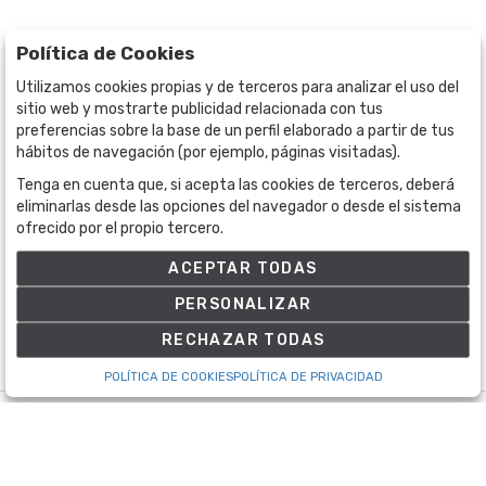
Política de Cookies
Utilizamos cookies propias y de terceros para analizar el uso del
sitio web y mostrarte publicidad relacionada con tus
preferencias sobre la base de un perfil elaborado a partir de tus
hábitos de navegación (por ejemplo, páginas visitadas).
Tenga en cuenta que, si acepta las cookies de terceros, deberá
BOGOTÁ
CALLE 70 # 10a - 59 BOGOTÁ, CO
eliminarlas desde las opciones del navegador o desde el sistema
ofrecido por el propio tercero.
(+57) 601 721 6666
(+57) 301 271 1444
ACEPTAR TODAS
info@bogotaauctions.com
PERSONALIZAR
RECHAZAR TODAS
POLÍTICA DE COOKIES
POLÍTICA DE PRIVACIDAD
©
Bogota Auctions
- Todos los derechos reservados
Desarrollado por Labelgrup Networks.