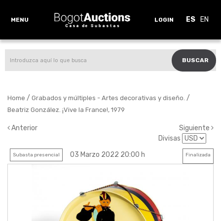
ES
EN
MENU
LOGIN
BUSCAR
/
/
Home
Grabados y múltiples - Artes decorativas y diseño.
Beatriz González. ¡Vive la France!, 1979
Anterior
Siguiente
Divisas
03 Marzo 2022 20:00 h
Subasta presencial
Finalizada