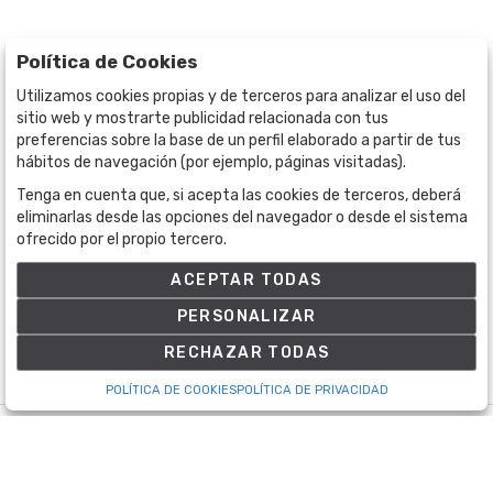
Política de Cookies
Utilizamos cookies propias y de terceros para analizar el uso del
sitio web y mostrarte publicidad relacionada con tus
preferencias sobre la base de un perfil elaborado a partir de tus
hábitos de navegación (por ejemplo, páginas visitadas).
Tenga en cuenta que, si acepta las cookies de terceros, deberá
BOGOTÁ
CALLE 70 # 10a - 59 BOGOTÁ, CO
eliminarlas desde las opciones del navegador o desde el sistema
ofrecido por el propio tercero.
(+57) 601 721 6666
(+57) 301 271 1444
ACEPTAR TODAS
info@bogotaauctions.com
PERSONALIZAR
RECHAZAR TODAS
POLÍTICA DE COOKIES
POLÍTICA DE PRIVACIDAD
©
Bogota Auctions
- Todos los derechos reservados
Desarrollado por Labelgrup Networks.