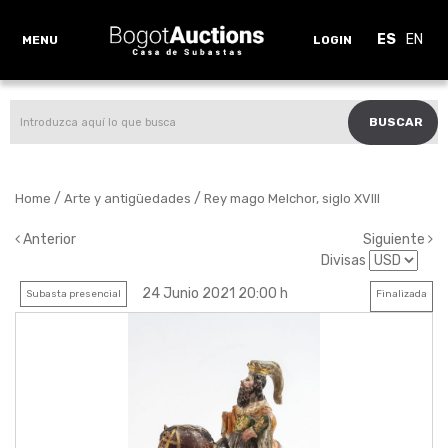
ES
EN
MENU
LOGIN
BUSCAR
/
/
Home
Arte y antigüedades
Rey mago Melchor, siglo XVIII
Anterior
Siguiente
Divisas
24 Junio 2021 20:00 h
Subasta presencial
Finalizada