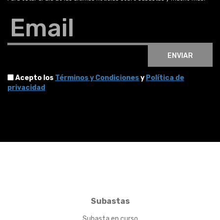
Email
ENVIAR
Acepto los
Términos y Condiciones
y
Política de
privacidad
Subastas
Subasta en curso