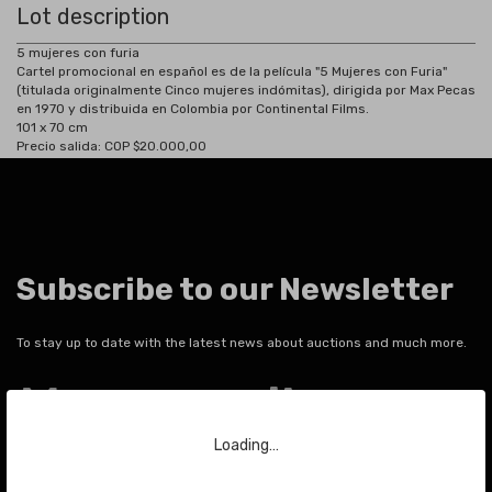
Lot description
5 mujeres con furia
Cartel promocional en español es de la película "5 Mujeres con Furia"
(titulada originalmente Cinco mujeres indómitas), dirigida por Max Pecas
en 1970 y distribuida en Colombia por Continental Films.
101 x 70 cm
Precio salida: COP $20.000,00
Subscribe to our Newsletter
To stay up to date with the latest news about auctions and much more.
Your email
Loading…
SEND