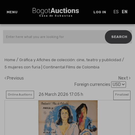
ES
EN
MENU
LOG IN
SEARCH
/
/
Home
Gráfica y Afiches de colección: cine, teatro y publicidad
5 mujeres con furia | Continental Films de Colombia
Previous
Next
Foreign currencies
26 March 2026 17:05 h
Online Auctions
Finalized