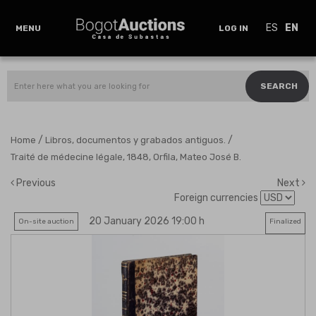
ES
EN
MENU
LOG IN
SEARCH
/
/
Home
Libros, documentos y grabados antiguos.
Traité de médecine légale, 1848, Orfila, Mateo José B.
Previous
Next
Foreign currencies
20 January 2026 19:00 h
On-site auction
Finalized