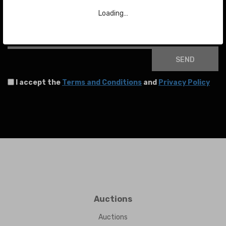
To stay up to date with the latest news about auctions and much more.
Loading…
Your email
SEND
I accept the
Terms and Conditions
and
Privacy Policy
Auctions
Auctions