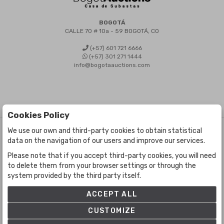
BOGOTÁ
CALLE 70 # 10a - 59 BOGOTÁ, CO
(+57) 601 721 6666
(+57) 301 271 1444
info@bogotaauctions.com
Cookies Policy
We use our own and third-party cookies to obtain statistical
©
Bogota Auctions
- All rights reserved
data on the navigation of our users and improve our services.
Developed by Labelgrup Networks.
Please note that if you accept third-party cookies, you will need
to delete them from your browser settings or through the
system provided by the third party itself.
ACCEPT ALL
CUSTOMIZE