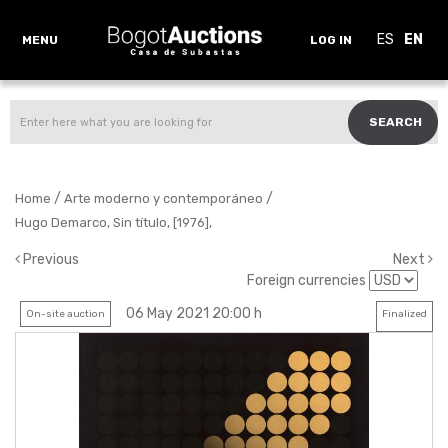
ES
EN
MENU
LOG IN
SEARCH
/
/
Home
Arte moderno y contemporáneo
Hugo Demarco, Sin título, [1976],
Previous
Next
Foreign currencies
06 May 2021 20:00 h
On-site auction
Finalized