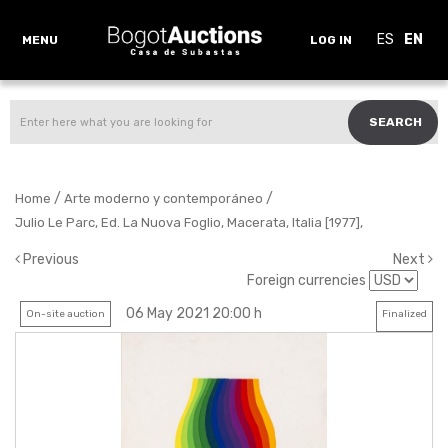
ES
EN
MENU
LOG IN
SEARCH
/
/
Home
Arte moderno y contemporáneo
Julio Le Parc, Ed. La Nuova Foglio, Macerata, Italia [1977],
Previous
Next
Foreign currencies
06 May 2021 20:00 h
On-site auction
Finalized