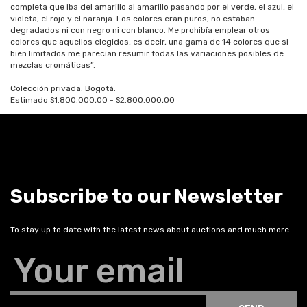
completa que iba del amarillo al amarillo pasando por el verde, el azul, el
violeta, el rojo y el naranja. Los colores eran puros, no estaban
degradados ni con negro ni con blanco. Me prohibía emplear otros
colores que aquellos elegidos, es decir, una gama de 14 colores que si
bien limitados me parecían resumir todas las variaciones posibles de
mezclas cromáticas”.
Colección privada. Bogotá.
Estimado $1.800.000,00 - $2.800.000,00
Subscribe to our Newsletter
To stay up to date with the latest news about auctions and much more.
Your email