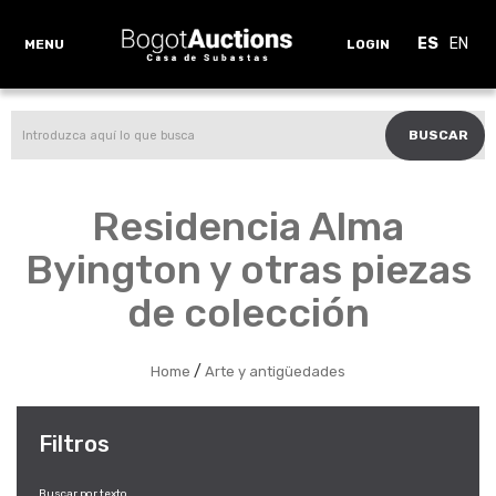
ES
EN
MENU
LOGIN
BUSCAR
Residencia Alma
Byington y otras piezas
de colección
/
Home
Arte y antigüedades
Filtros
Buscar por texto