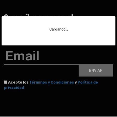
Suscríbase a nuestra
newsletter
Cargando...
Para estar al día de las últimas noticias sobre subastas y mucho más.
Email
ENVIAR
Acepto los
Términos y Condiciones
y
Política de
privacidad