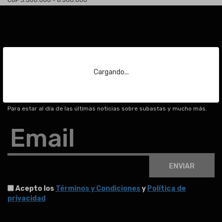
COP 3.500.000 - 6.500.000
Suscríbase a nuestra
Cargando...
newsletter
Para estar al día de las últimas noticias sobre subastas y mucho más.
Email
ENVIAR
Acepto los
Términos y Condiciones
y
Política de
privacidad