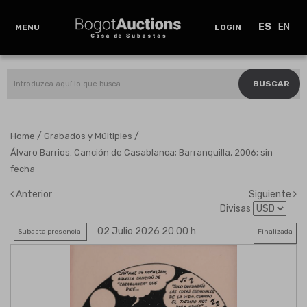
ES
EN
MENU
LOGIN
BUSCAR
/
/
Home
Grabados y Múltiples
Álvaro Barrios. Canción de Casablanca; Barranquilla, 2006; sin
fecha
Anterior
Siguiente
Divisas
02 Julio 2026 20:00 h
Subasta presencial
Finalizada