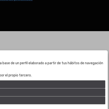
BOGOTÁ
a base de un perfil elaborado a partir de tus hábitos de navegación
CALLE 70 # 10a - 59 BOGOTÁ, CO
(+57) 601 721 6666
or el propio tercero.
(+57) 301 271 1444
info@bogotaauctions.com