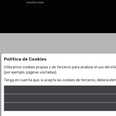
mucho más.
Política de Cookies
Subastas
La empresa
Utilizamos cookies propias y de terceros para analizar el uso del si
(por ejemplo, páginas visitadas).
Subasta en curso
Sobre Nosotros
Tenga en cuenta que, si acepta las cookies de terceros, deberá elim
Subastas anteriores
Contacto