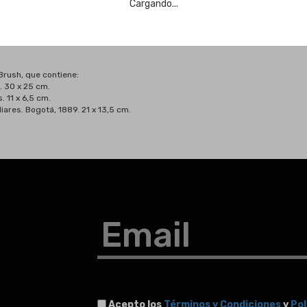
Cargando...
Brush, que contiene:
. 30 x 25 cm.
. 11 x 6,5 cm.
liares. Bogotá, 1889. 21 x 13,5 cm.
Email
Acepto los
Términos y Condiciones
y
Pol