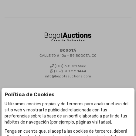
BOGOTÁ
CALLE 70 # 10a - 59 BOGOTÁ, CO
(+57) 601 721 6666
(+57) 301 271 1444
info@bogotaauctions.com
Política de Cookies
Utilizamos cookies propias y de terceros para analizar el uso del
sitio web y mostrarte publicidad relacionada con tus
preferencias sobre la base de un perfil elaborado a partir de tus
©
Bogota Auctions
- Todos los derechos reservados
hábitos de navegación (por ejemplo, páginas visitadas).
Desarrollado por Labelgrup Networks.
Tenga en cuenta que, si acepta las cookies de terceros, deberá