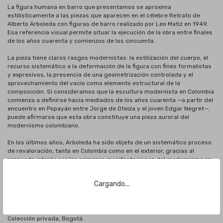
La figura humana en barro que presentamos se aproxima
estilísticamente a las piezas que aparecen en el célebre Retrato de
Alberto Arboleda con figuras de barro realizado por Leo Matiz en 1949.
Esa referencia visual permite situar la ejecución de la obra entre finales
de los años cuarenta y comienzos de los cincuenta.
La pieza tiene claros rasgos modernistas: la estilización del cuerpo, el
recurso sistemático a la deformación de la figura con fines formalistas
y expresivos, la presencia de una geometrización controlada y el
aprovechamiento del vacío como elemento estructural de la
composición. Si consideramos que la escultura modernista en Colombia
comienza a definirse hacia mediados de los años cuarenta —a partir del
encuentro en Popayán entre Jorge de Oteiza y el joven Edgar Negret—,
puede afirmarse que esta obra constituye una pieza auroral del
modernismo colombiano.
En los últimos años, Arboleda ha sido objeto de un sistemático proceso
de revaloración, tanto en Colombia como en el exterior, gracias al
renovado interés por las primeras manifestaciones del modernismo en
el país. Durante décadas, sin embargo, su figura permaneció en gran
medida olvidada, debido a que desarrolló buena parte de su carrera
Cargando...
fuera de Colombia y no formó parte del círculo de artistas promovido
por Marta Traba, cuyo influjo determinó en gran medida la narrativa
dominante del modernismo colombiano.
Colección privada, Bogotá.