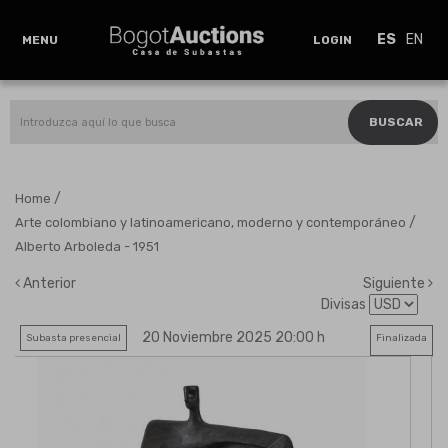
ES
EN
MENU
LOGIN
BUSCAR
/
Home
/
Arte colombiano y latinoamericano, moderno y contemporáneo
Alberto Arboleda - 1951
Anterior
Siguiente
Divisas
20 Noviembre 2025 20:00 h
Subasta presencial
Finalizada