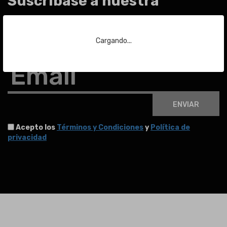
Suscríbase a nuestra
newsletter
Cargando...
Para estar al día de las últimas noticias sobre subastas y mucho más.
Email
ENVIAR
Acepto los
Términos y Condiciones
y
Política de
privacidad