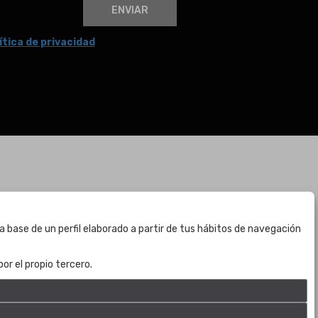
ENVIAR
ítica de privacidad
BOGOTÁ
a base de un perfil elaborado a partir de tus hábitos de navegación
CALLE 70 # 10a - 59 BOGOTÁ, CO
(+57) 601 721 6666
or el propio tercero.
(+57) 301 271 1444
info@bogotaauctions.com