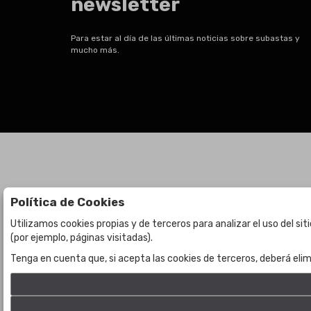
newsletter
Para estar al día de las últimas noticias sobre subastas y
mucho más.
Política de Cookies
Subastas
La empresa
Utilizamos cookies propias y de terceros para analizar el uso del si
(por ejemplo, páginas visitadas).
Subasta en curso
Sobre Nosotros
Tenga en cuenta que, si acepta las cookies de terceros, deberá elim
Subastas anteriores
Contacto