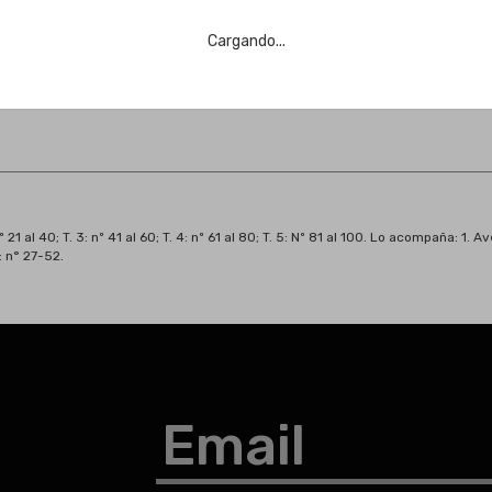
Cargando...
 nº 21 al 40; T. 3: nº 41 al 60; T. 4: nº 61 al 80; T. 5: Nº 81 al 100. Lo acompaña:
: n° 27-52.
Email