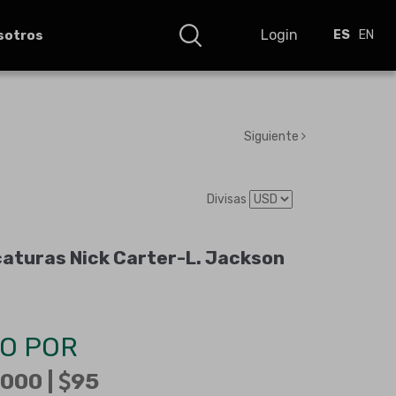
Login
sotros
ES
EN
Siguiente
Divisas
caturas Nick Carter-L. Jackson
O POR
000 |
95