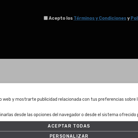
Acepto los
Términos y Condiciones
y
Pol
Términos y condiciones
tio web y mostrarte publicidad relacionada con tus preferencias sobre l
Términos y condiciones
inarlas desde las opciones del navegador o desde el sistema ofrecido p
Política de Privacidad
Política de cookies
ACEPTAR TODAS
Ajuste de Cookies
PERSONALIZAR