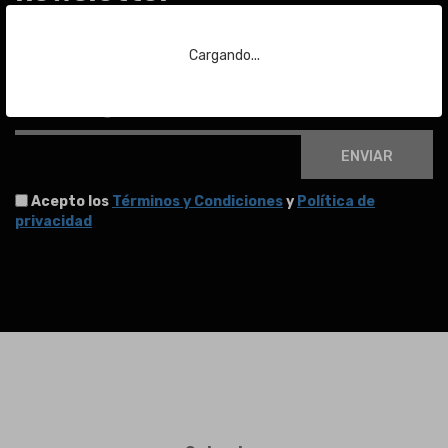
Para estar al día de las últimas noticias sobre subastas y mucho más.
Cargando...
Email
ENVIAR
Acepto los
Términos y Condiciones
y
Política de
privacidad