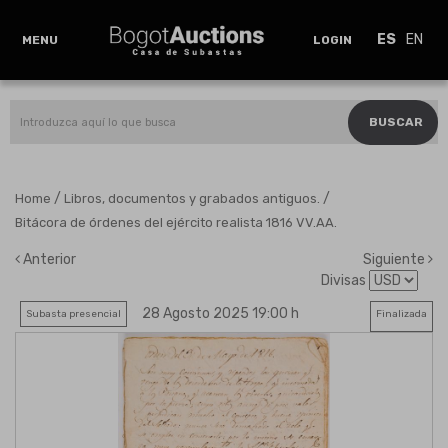
ES
EN
MENU
LOGIN
BUSCAR
/
/
Home
Libros, documentos y grabados antiguos.
Bitácora de órdenes del ejército realista 1816 VV.AA.
Anterior
Siguiente
Divisas
28 Agosto 2025 19:00 h
Subasta presencial
Finalizada