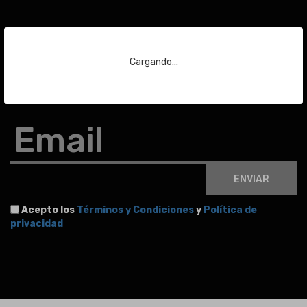
Suscríbase a nuestra
newsletter
Cargando...
Para estar al día de las últimas noticias sobre subastas y mucho más.
Email
ENVIAR
Acepto los
Términos y Condiciones
y
Política de
privacidad