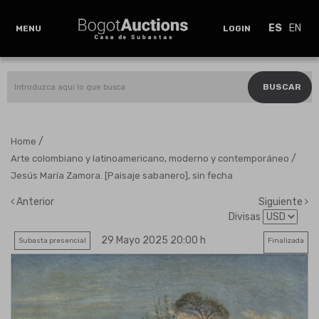
ES
EN
MENU
LOGIN
BUSCAR
/
Home
/
Arte colombiano y latinoamericano, moderno y contemporáneo
Jesús María Zamora. [Paisaje sabanero], sin fecha
Anterior
Siguiente
Divisas
29 Mayo 2025 20:00 h
Subasta presencial
Finalizada