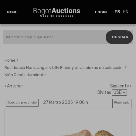
ES
EN
MENU
LOGIN
BUSCAR
/
Home
/
Residencia Hans Ungar y Lilly Bleier y otras piezas de colección.
Niño Jesús durmiente
Anterior
Siguiente
Divisas
27 Marzo 2025 19:00 h
Subasta presencial
Finalizada