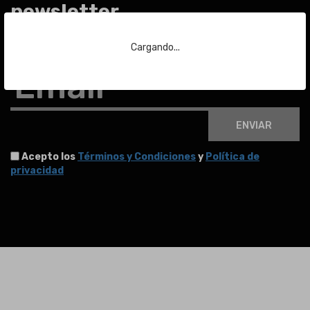
newsletter
Para estar al día de las últimas noticias sobre subastas y mucho más.
Cargando...
Email
ENVIAR
Acepto los
Términos y Condiciones
y
Política de
privacidad