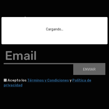
Suscríbase a nuestra
newsletter
Cargando...
Para estar al día de las últimas noticias sobre subastas y mucho más.
Email
ENVIAR
Acepto los
Términos y Condiciones
y
Política de
privacidad