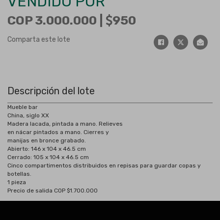
VENDIDO POR
COP 3.000.000 |
950
Comparta este lote
Descripción del lote
Mueble bar
China, siglo XX
Madera lacada, pintada a mano. Relieves
en nácar pintados a mano. Cierres y
manijas en bronce grabado.
Abierto: 146 x 104 x 46.5 cm
Cerrado: 105 x 104 x 46.5 cm
Cinco compartimentos distribuidos en repisas para guardar copas y
botellas.
1 pieza
Precio de salida COP $1.700.000