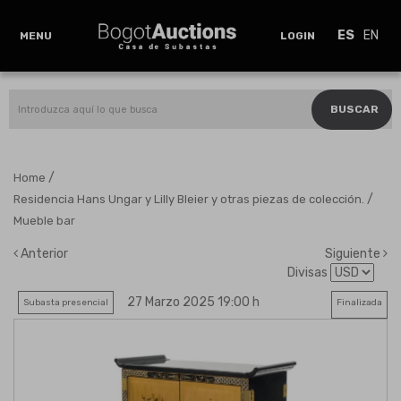
ES
EN
MENU
LOGIN
BUSCAR
/
Home
/
Residencia Hans Ungar y Lilly Bleier y otras piezas de colección.
Mueble bar
Anterior
Siguiente
Divisas
27 Marzo 2025 19:00 h
Subasta presencial
Finalizada