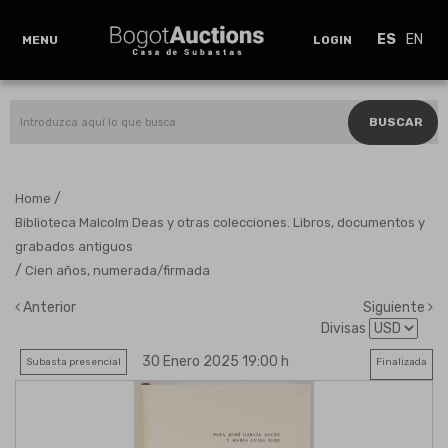
ES
EN
MENU
LOGIN
BUSCAR
/
Home
Biblioteca Malcolm Deas y otras colecciones. Libros, documentos y
grabados antiguos
/
Cien años, numerada/firmada
Anterior
Siguiente
Divisas
30 Enero 2025 19:00 h
Subasta presencial
Finalizada