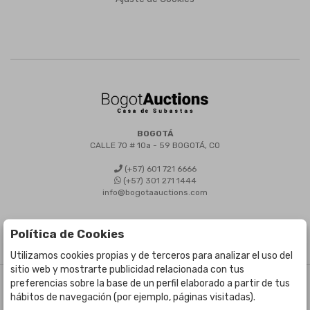
BOGOTÁ
CALLE 70 # 10a - 59 BOGOTÁ, CO
(+57) 601 721 6666
(+57) 301 271 1444
info@bogotaauctions.com
Política de Cookies
Utilizamos cookies propias y de terceros para analizar el uso del
sitio web y mostrarte publicidad relacionada con tus
preferencias sobre la base de un perfil elaborado a partir de tus
©
Bogota Auctions
- Todos los derechos reservados
hábitos de navegación (por ejemplo, páginas visitadas).
Desarrollado por Labelgrup Networks.