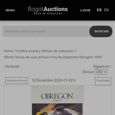
ES
EN
MENU
LOGIN
BUSCAR
/
/
Home
Gráfica social y afiches de colección
Afiche Temas de ayer pintaos hoy de Alejandro Obregón, 1990
Anterior
Siguiente
Divisas
12 Diciembre 2024 17:42 h
Subasta Online
Finalizada