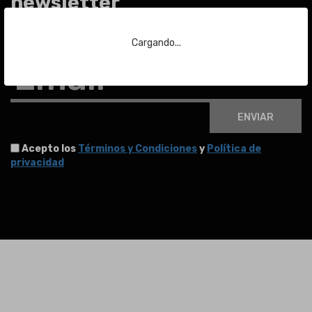
newsletter
Para estar al día de las últimas noticias sobre subastas y mucho más.
Cargando...
Email
ENVIAR
Acepto los
Términos y Condiciones
y
Política de
privacidad