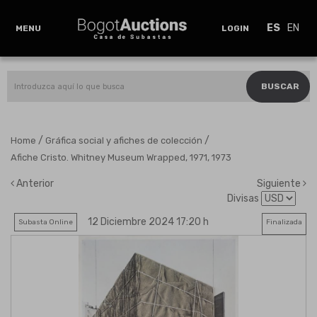
ES
EN
MENU
LOGIN
BUSCAR
/
/
Home
Gráfica social y afiches de colección
Afiche Cristo. Whitney Museum Wrapped, 1971, 1973
Anterior
Siguiente
Divisas
12 Diciembre 2024 17:20 h
Subasta Online
Finalizada