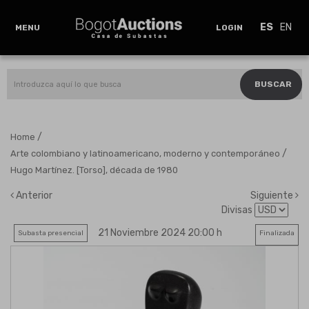
ES
EN
MENU
LOGIN
BUSCAR
/
Home
/
Arte colombiano y latinoamericano, moderno y contemporáneo
Hugo Martínez. [Torso], década de 1980
Anterior
Siguiente
Divisas
21 Noviembre 2024 20:00 h
Subasta presencial
Finalizada