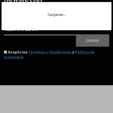
Para estar al día de las últimas noticias sobre subastas y mucho más.
Cargando...
Email
ENVIAR
Acepto los
Términos y Condiciones
y
Política de
privacidad