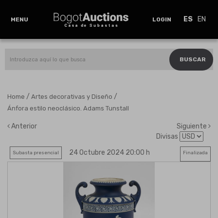
ES
EN
MENU
LOGIN
BUSCAR
/
/
Home
Artes decorativas y Diseño
Ánfora estilo neoclásico. Adams Tunstall
Anterior
Siguiente
Divisas
24 Octubre 2024 20:00 h
Subasta presencial
Finalizada