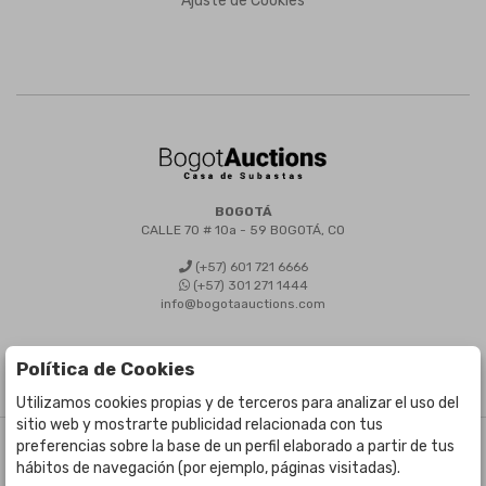
Ajuste de Cookies
BOGOTÁ
CALLE 70 # 10a - 59 BOGOTÁ, CO
(+57) 601 721 6666
(+57) 301 271 1444
info@bogotaauctions.com
Política de Cookies
Utilizamos cookies propias y de terceros para analizar el uso del
sitio web y mostrarte publicidad relacionada con tus
preferencias sobre la base de un perfil elaborado a partir de tus
©
Bogota Auctions
- Todos los derechos reservados
hábitos de navegación (por ejemplo, páginas visitadas).
Desarrollado por Labelgrup Networks.