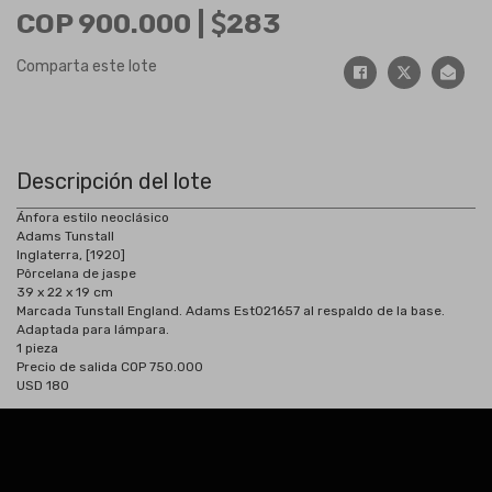
COP 900.000 |
283
Comparta este lote
Descripción del lote
Ánfora estilo neoclásico
Adams Tunstall
Inglaterra, [1920]
Pôrcelana de jaspe
39 x 22 x 19 cm
Marcada Tunstall England. Adams Est021657 al respaldo de la base.
Adaptada para lámpara.
1 pieza
Precio de salida COP 750.000
USD 180