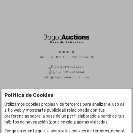
BOGOTÁ
CALLE 70 # 10a - 59 BOGOTÁ, CO
(+57) 601 721 6666
(+57) 301 271 1444
info@bogotaauctions.com
Política de Cookies
Utilizamos cookies propias y de terceros para analizar el uso del
sitio web y mostrarte publicidad relacionada con tus
preferencias sobre la base de un perfil elaborado a partir de tus
©
Bogota Auctions
- Todos los derechos reservados
hábitos de navegación (por ejemplo, páginas visitadas).
Desarrollado por Labelgrup Networks.
Tenga en cuenta que, si acepta las cookies de terceros, deberá