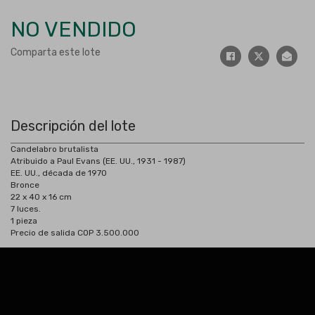
NO VENDIDO
Comparta este lote
Descripción del lote
Candelabro brutalista
Atribuido a Paul Evans (EE. UU., 1931 - 1987)
EE. UU., década de 1970
Bronce
22 x 40 x 16 cm
7 luces.
1 pieza
Precio de salida COP 3.500.000