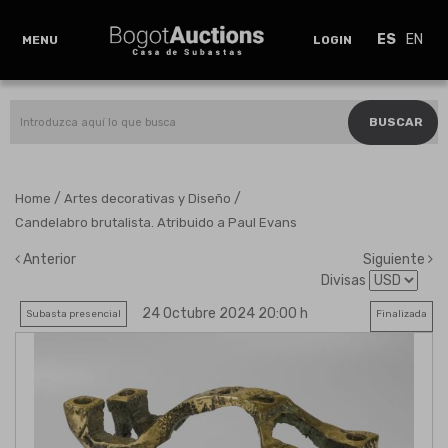
ES
EN
MENU
LOGIN
BUSCAR
/
/
Home
Artes decorativas y Diseño
Candelabro brutalista. Atribuido a Paul Evans
Anterior
Siguiente
Divisas
24 Octubre 2024 20:00 h
Subasta presencial
Finalizada