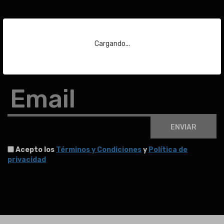
Suscríbase a nuestra
newsletter
Cargando...
Para estar al día de las últimas noticias sobre subastas y mucho más.
Email
ENVIAR
Acepto los
Términos y Condiciones
y
Política de
privacidad