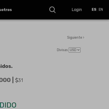
Login
sotros
ES
EN
Siguiente
Divisas
idos
.
000 |
31
DIDO