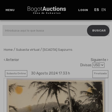
ES
EN
MENU
LOGIN
BUSCAR
/
/
Home
Subasta virtual
[SCADTA] Sapzurro.
Anterior
Siguiente
Divisas
30 Agosto 2024 17:33 h
Subasta Online
Finalizada