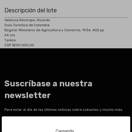
Descripción del lote
Valencia Restrepo, Ricardo
Guía Turística de Colombia
Bogotá:
Ministerio de Agricultura y Comercio, 1936. 402 pp.
24 cm.
1 pieza.
COP $200.000,00
Suscríbase a nuestra
newsletter
Para estar al día de las últimas noticias sobre subastas y mucho más.
Email
Cargando...