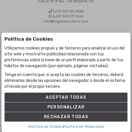
CALLE 70 # 10a - 59 BOGOTÁ, CO
(+57) 601 721 6666
(+57) 301 271 1444
info@bogotaauctions.com
Política de Cookies
Utilizamos cookies propias y de terceros para analizar el uso del
sitio web y mostrarte publicidad relacionada con tus
preferencias sobre la base de un perfil elaborado a partir de tus
©
Bogota Auctions
- Todos los derechos reservados
hábitos de navegación (por ejemplo, páginas visitadas).
Desarrollado por Labelgrup Networks.
Tenga en cuenta que, si acepta las cookies de terceros, deberá
eliminarlas desde las opciones del navegador o desde el sistema
ofrecido por el propio tercero.
ACEPTAR TODAS
PERSONALIZAR
RECHAZAR TODAS
POLÍTICA DE COOKIES
POLÍTICA DE PRIVACIDAD