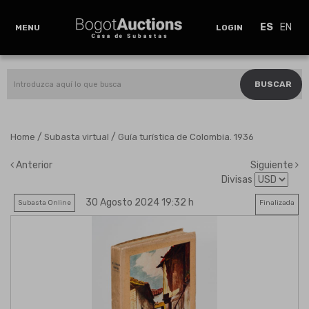
ES
EN
MENU
LOGIN
BUSCAR
/
/
Home
Subasta virtual
Guía turística de Colombia. 1936
Anterior
Siguiente
Divisas
30 Agosto 2024 19:32 h
Subasta Online
Finalizada