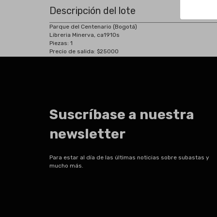
Descripción del lote
Parque del Centenario (Bogotá)
Libreria Minerva, ca1910s
Piezas: 1
Precio de salida: $25000
Suscríbase a nuestra
newsletter
Para estar al día de las últimas noticias sobre subastas y
mucho más.