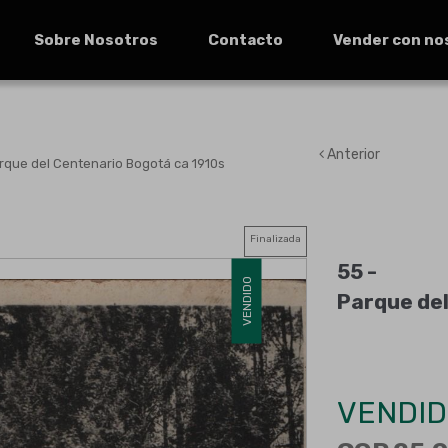
Sobre Nosotros
Contacto
Vender con no
Anterior
rque del Centenario Bogotá ca 1910s
Finalizada
55 -
VENDIDO
Parque del
VENDID