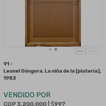
prev
next
91 -
Leonel Góngora. La niña de la [platería],
1983
VENDIDO POR
COP 3.200.000 |
997