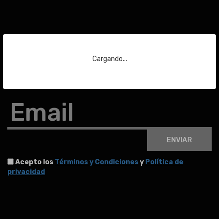
Suscríbase a nuestra
newsletter
Cargando...
Para estar al día de las últimas noticias sobre subastas y mucho más.
Email
ENVIAR
Acepto los
Términos y Condiciones
y
Política de
privacidad