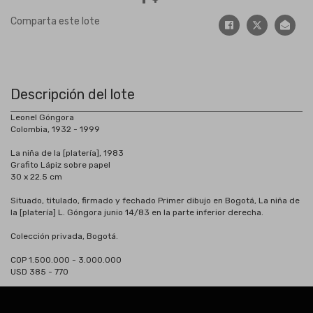
Comparta este lote
Descripción del lote
Leonel Góngora
Colombia, 1932 - 1999
La niña de la [platería], 1983
Grafito Lápiz sobre papel
30 x 22.5 cm
Situado, titulado, firmado y fechado Primer dibujo en Bogotá, La niña de
la [platería] L. Góngora junio 14/83 en la parte inferior derecha.
Colección privada, Bogotá.
COP 1.500.000 - 3.000.000
USD 385 - 770