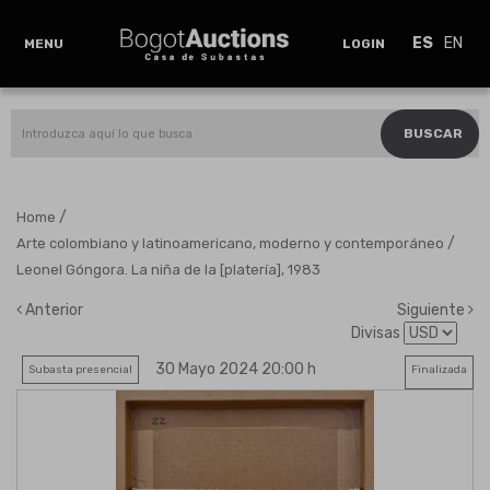
ES
EN
MENU
LOGIN
BUSCAR
/
Home
/
Arte colombiano y latinoamericano, moderno y contemporáneo
Leonel Góngora. La niña de la [platería], 1983
Anterior
Siguiente
Divisas
30 Mayo 2024 20:00 h
Subasta presencial
Finalizada