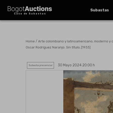
Subastas
/
Home
Arte colombiano y latinoamericano, moderno y
Oscar Rodríguez Naranjo. Sin título, [1933]
30 Mayo 2024 20:00 h
Subasta presencial