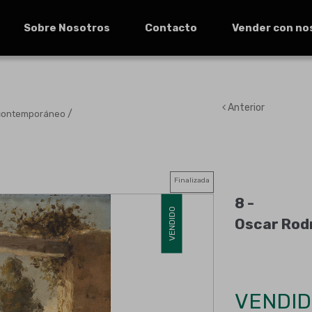
Sobre Nosotros
Contacto
Vender con no
Anterior
/
 contemporáneo
Finalizada
8 -
VENDIDO
Oscar Rodr
VENDID