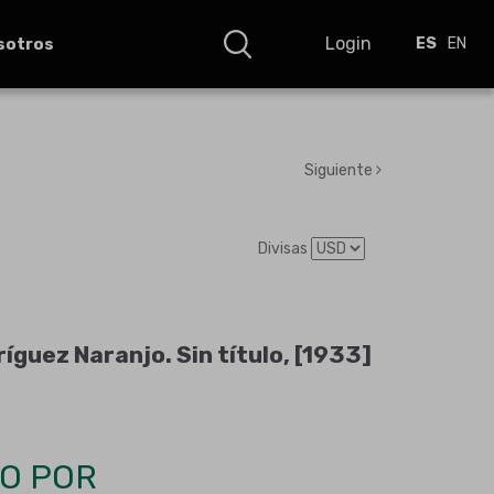
Login
sotros
ES
EN
Siguiente
Divisas
íguez Naranjo. Sin título, [1933]
O POR