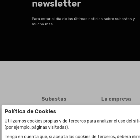
newsletter
Para estar al día de las últimas noticias sobre subastas y
mucho más.
Subastas
La empresa
Subasta en curso
Sobre Nosotros
Política de Cookies
Subastas anteriores
Contacto
Utilizamos cookies propias y de terceros para analizar el uso del si
(por ejemplo, páginas visitadas).
Tenga en cuenta que, si acepta las cookies de terceros, deberá elim