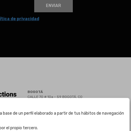
ENVIAR
ítica de privacidad
BOGOTÁ
CALLE 70 # 10a - 59 BOGOTÁ, CO
(+57) 601 721 6666
(+57) 301 271 1444
a base de un perfil elaborado a partir de tus hábitos de navegación
info@bogotaauctions.com
or el propio tercero.