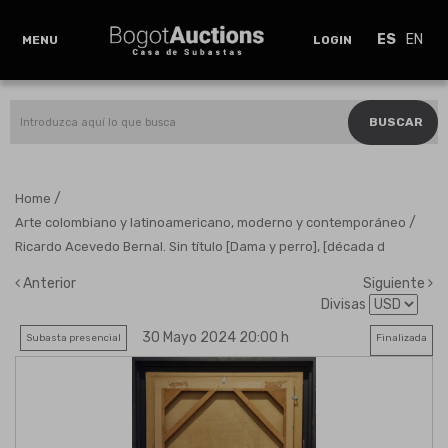
ES
EN
MENU
LOGIN
BUSCAR
/
Home
/
Arte colombiano y latinoamericano, moderno y contemporáneo
Ricardo Acevedo Bernal. Sin título [Dama y perro], [década d
Anterior
Siguiente
Divisas
30 Mayo 2024 20:00 h
Subasta presencial
Finalizada