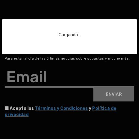
Suscríbase a nuestra
Cargando...
newsletter
Para estar al día de las últimas noticias sobre subastas y mucho más.
Email
ENVIAR
Acepto los
Términos y Condiciones
y
Política de
privacidad