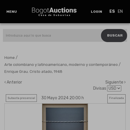
ES
EN
MENU
LOGIN
BUSCAR
/
Home
/
Arte colombiano y latinoamericano, moderno y contemporáneo
Enrique Grau. Cristo atado, 1948
Anterior
Siguiente
Divisas
30 Mayo 2024 20:00 h
Subasta presencial
Finalizada