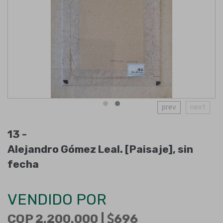
prev
next
13 -
Alejandro Gómez Leal. [Paisaje], sin
fecha
VENDIDO POR
COP 2.200.000 |
696