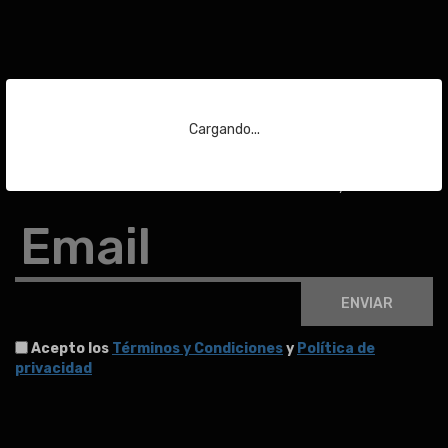
Suscríbase a nuestra
Cargando...
newsletter
Para estar al día de las últimas noticias sobre subastas y mucho más.
Email
ENVIAR
Acepto los
Términos y Condiciones
y
Política de
privacidad