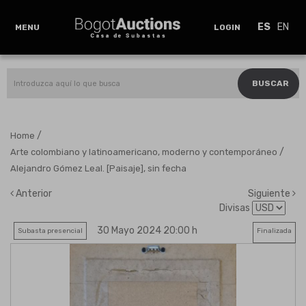
ES
EN
MENU
LOGIN
BUSCAR
/
Home
/
Arte colombiano y latinoamericano, moderno y contemporáneo
Alejandro Gómez Leal. [Paisaje], sin fecha
Anterior
Siguiente
Divisas
30 Mayo 2024 20:00 h
Subasta presencial
Finalizada