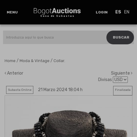
ES
EN
MENU
LOGIN
BUSCAR
/
/
Home
Moda & Vintage
Collar.
Anterior
Siguiente
Divisas
21 Marzo 2024 18:04 h
Subasta Online
Finalizada