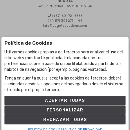
BOGOTÁ
CALLE 70 # 10a - 59 BOGOTÁ, CO
(+57) 601 721 6666
(+57) 301 271 1444
info@bogotaauctions.com
Política de Cookies
Utilizamos cookies propias y de terceros para analizar el uso del
sitio web y mostrarte publicidad relacionada con tus
preferencias sobre la base de un perfil elaborado a partir de tus
©
Bogota Auctions
- Todos los derechos reservados
hábitos de navegación (por ejemplo, páginas visitadas).
Desarrollado por Labelgrup Networks.
Tenga en cuenta que, si acepta las cookies de terceros, deberá
eliminarlas desde las opciones del navegador o desde el sistema
ofrecido por el propio tercero.
ACEPTAR TODAS
PERSONALIZAR
RECHAZAR TODAS
POLÍTICA DE COOKIES
POLÍTICA DE PRIVACIDAD